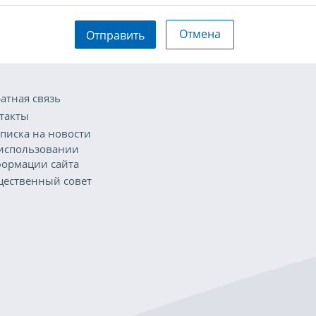
Отмена
Отправить
атная связь
такты
писка на новости
использовании
ормации сайта
ественный совет