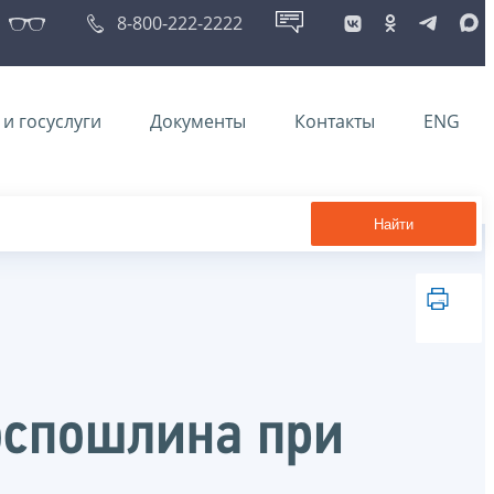
8-800-222-2222
и госуслуги
Документы
Контакты
ENG
Найти
госпошлина при