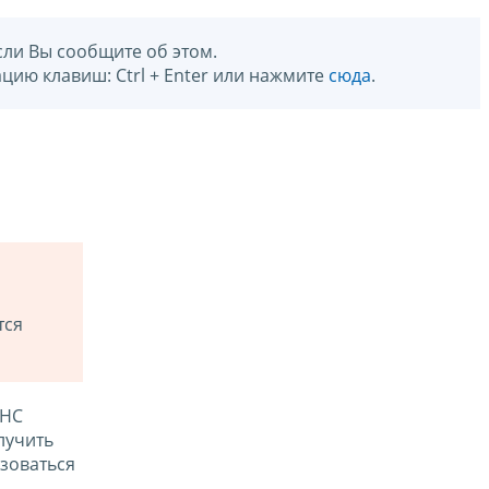
сли Вы сообщите об этом.
цию клавиш: Ctrl + Enter или нажмите
сюда
.
тся
ФНС
лучить
зоваться