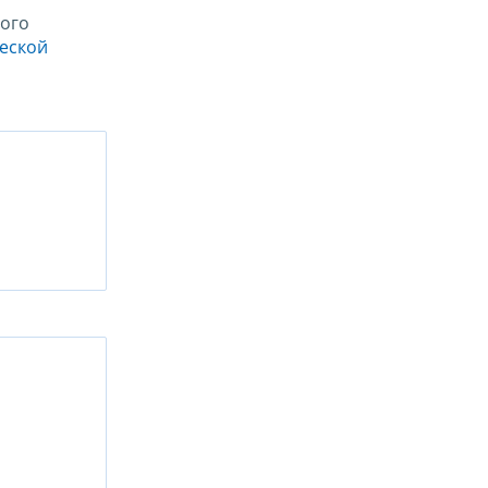
ого
ческой