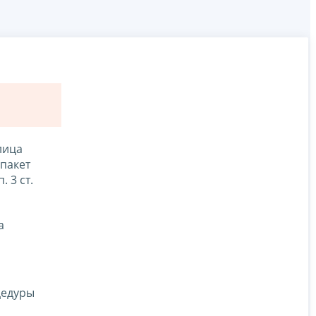
лица
пакет
 3 ст.
а
цедуры