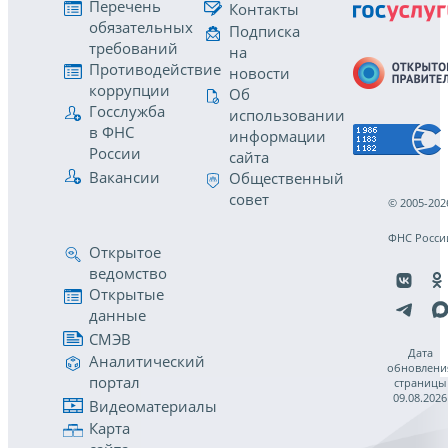
Перечень
Контакты
обязательных
Подписка
требований
на
Противодействие
новости
коррупции
Об
Госслужба
использовании
в ФНС
информации
России
сайта
Вакансии
Общественный
совет
© 2005-202
ФНС Росси
Открытое
ведомство
Открытые
данные
СМЭВ
Дата
Аналитический
обновлени
портал
страницы
09.08.2026
Видеоматериалы
Карта