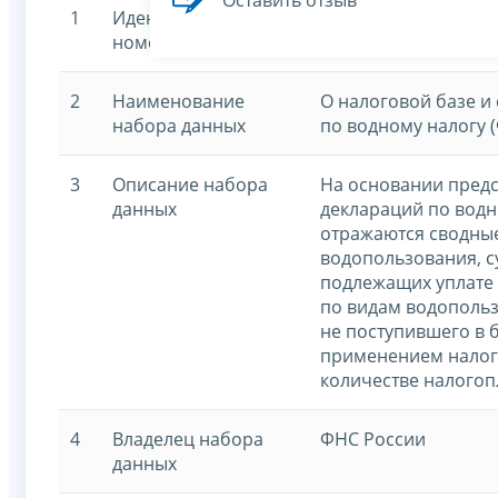
Оставить отзыв
1
Идентификационный
7707329152-waterta
номер
2
Наименование
О налоговой базе и
набора данных
по водному налогу 
3
Описание набора
На основании пред
данных
деклараций по водн
отражаются сводны
водопользования, с
подлежащих уплате 
по видам водопольз
не поступившего в б
применением налого
количестве налогоп
4
Владелец набора
ФНС России
данных