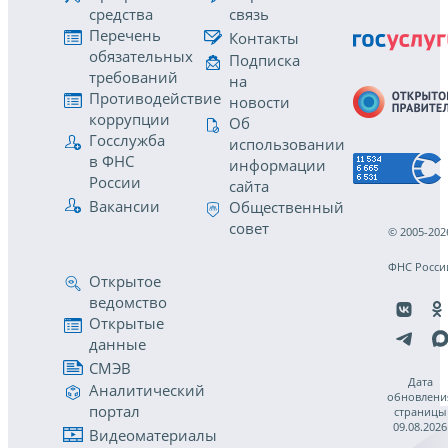
средства
связь
Перечень
Контакты
обязательных
Подписка
требований
на
Противодействие
новости
коррупции
Об
Госслужба
использовании
в ФНС
информации
России
сайта
Вакансии
Общественный
совет
© 2005-202
ФНС Росси
Открытое
ведомство
Открытые
данные
СМЭВ
Дата
Аналитический
обновлени
портал
страницы
09.08.2026
Видеоматериалы