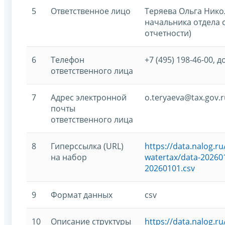
5
Ответственное лицо
Теряева Ольга Нико
начальника отдела 
отчетности)
6
Телефон
+7 (495) 198-46-00, д
ответственного лица
7
Адрес электронной
o.teryaeva@tax.gov.r
почты
ответственного лица
8
Гиперссылка (URL)
https://data.nalog.
на набор
watertax/data-202601
20260101.csv
9
Формат данных
csv
10
Описание структуры
https://data.nalog.