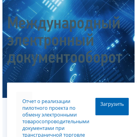
Международный
электронный
документооборот
Отчет о реализации
Загрузить
пилотного проекта по
обмену электронными
товаросопроводительными
документами при
трансграничной торговле