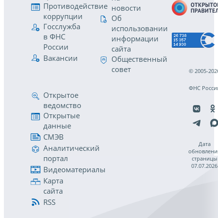
Противодействие
новости
коррупции
Об
Госслужба
использовании
в ФНС
информации
России
сайта
Вакансии
Общественный
совет
© 2005-202
ФНС Росси
Открытое
ведомство
Открытые
данные
СМЭВ
Дата
Аналитический
обновлени
портал
страницы
07.07.2026
Видеоматериалы
Карта
сайта
RSS