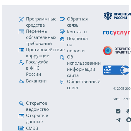
Программные
Обратная
средства
связь
Перечень
Контакты
обязательных
Подписка
требований
на
Противодействие
новости
коррупции
Об
Госслужба
использовании
в ФНС
информации
России
сайта
Вакансии
Общественный
совет
© 2005-202
ФНС Росси
Открытое
ведомство
Открытые
данные
СМЭВ