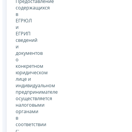
Предоставление
содержащихся
в
ЕГРЮЛ
и
ЕГРИП
сведений
и
документов
о
конкретном
юридическом
лице и
индивидуальном
предпринимателе
осуществляется
налоговыми
органами
в
соответствии
с: