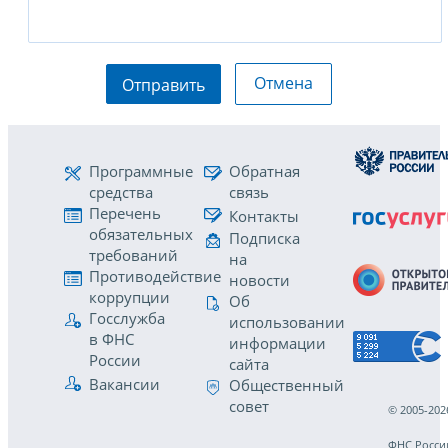
Отмена
Отправить
Программные
Обратная
средства
связь
Перечень
Контакты
обязательных
Подписка
требований
на
Противодействие
новости
коррупции
Об
Госслужба
использовании
в ФНС
информации
России
сайта
Вакансии
Общественный
совет
© 2005-202
ФНС Росси