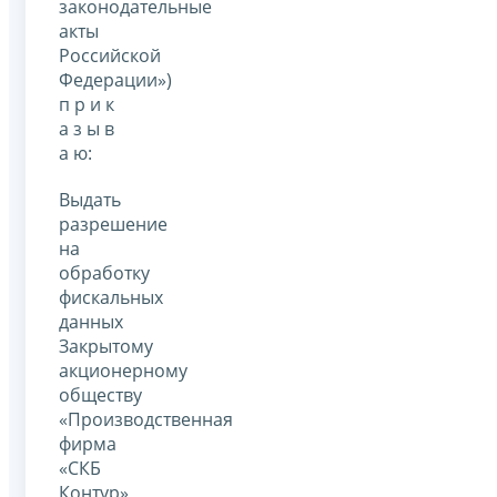
законодательные
акты
Российской
Федерации»)
п р и к
а з ы в
а ю:
Выдать
разрешение
на
обработку
фискальных
данных
Закрытому
акционерному
обществу
«Производственная
фирма
«СКБ
Контур»,