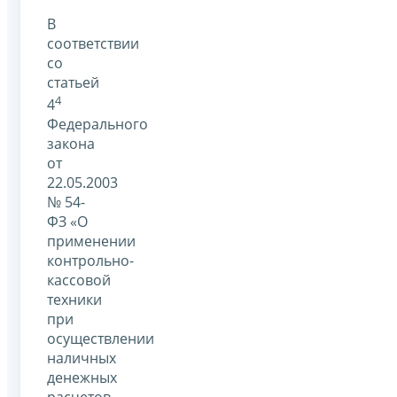
В
соответствии
со
статьей
4
4
Федерального
закона
от
22.05.2003
№ 54-
ФЗ «О
применении
контрольно-
кассовой
техники
при
осуществлении
наличных
денежных