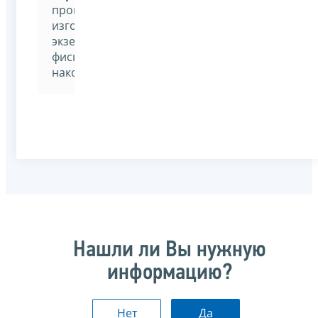
проверки
изготовленных
экземпляров
фискальных
накопителей.
Нашли ли Вы нужную
информацию?
Нет
Да