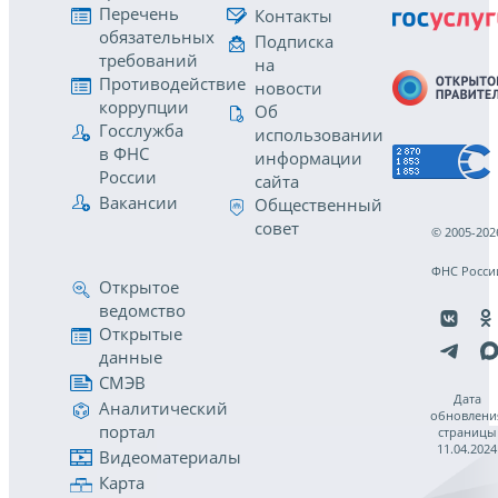
Перечень
Контакты
обязательных
Подписка
требований
на
Противодействие
новости
коррупции
Об
Госслужба
использовании
в ФНС
информации
России
сайта
Вакансии
Общественный
совет
© 2005-202
ФНС Росси
Открытое
ведомство
Открытые
данные
СМЭВ
Дата
Аналитический
обновлени
портал
страницы
11.04.2024
Видеоматериалы
Карта