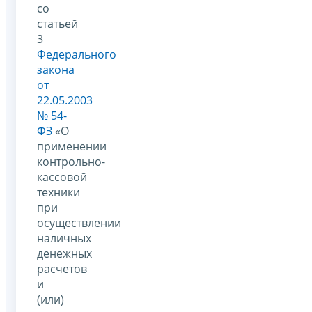
со
статьей
3
Федерального
закона
от
22.05.2003
№ 54-
ФЗ
«О
применении
контрольно-
кассовой
техники
при
осуществлении
наличных
денежных
расчетов
и
(или)