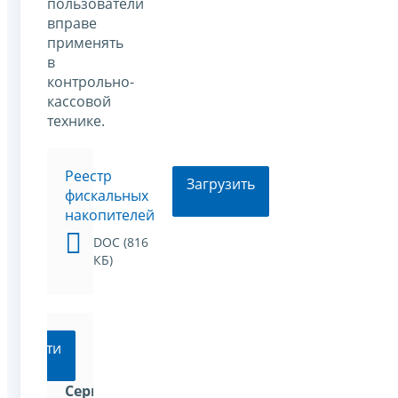
пользователи
вправе
применять
в
контрольно-
кассовой
технике.
Реестр
Загрузить
фискальных
накопителей
DOC (816
КБ)
Перейти
Сервис