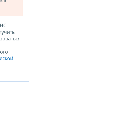
тся
ФНС
лучить
зоваться
ого
ческой