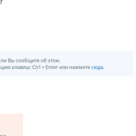
?
сли Вы сообщите об этом.
цию клавиш: Ctrl + Enter или нажмите
сюда
.