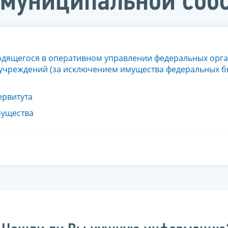
 муниципальной соб
ходящегося в оперативном управлении федеральных орг
и учреждений (за исключением имущества федеральных 
ервитута
мущества