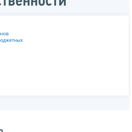
ственности
анов
бюджетных