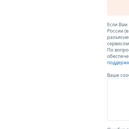
Если Вам
России (
разъясне
сервисо
По вопро
обеспече
поддержк
Ваше соо