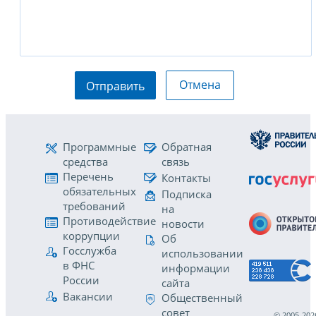
Отмена
Отправить
Программные
Обратная
средства
связь
Перечень
Контакты
обязательных
Подписка
требований
на
Противодействие
новости
коррупции
Об
Госслужба
использовании
в ФНС
информации
России
сайта
Вакансии
Общественный
совет
© 2005-202