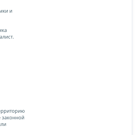
мки и
мка
алист.
территорию
е законной
или