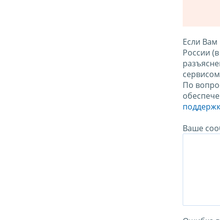
Если Вам
России (
разъясне
сервисо
По вопро
обеспече
поддержк
Ваше соо