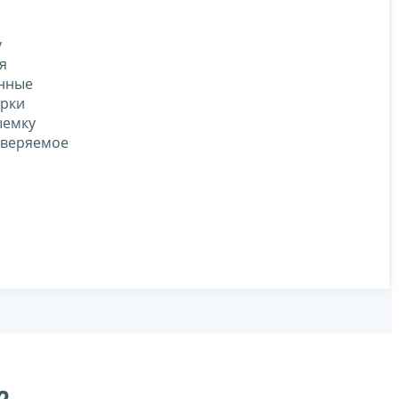
у
я
енные
ерки
ыемку
оверяемое