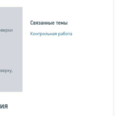
Связанные темы
оверки
Контрольная работа
верку,
ния