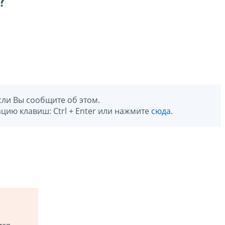
?
сли Вы сообщите об этом.
цию клавиш: Ctrl + Enter или нажмите
сюда
.