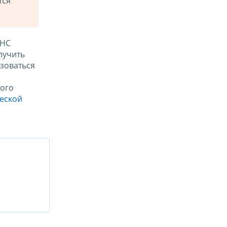
тся
ФНС
лучить
зоваться
ого
ческой