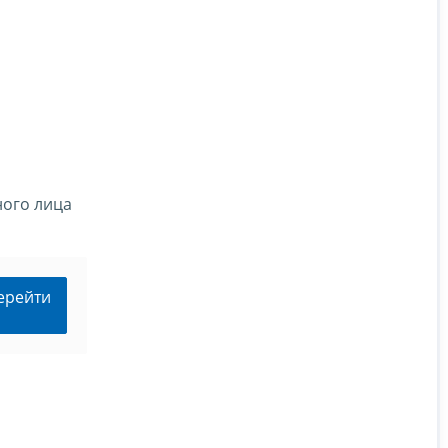
ного лица
ерейти