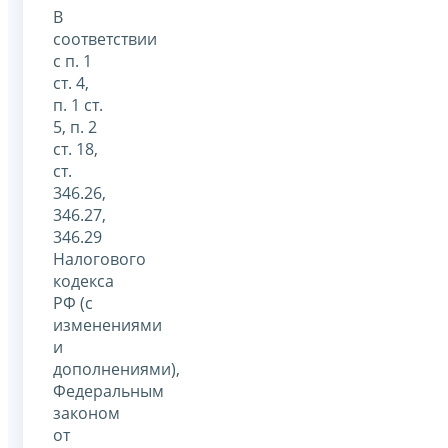
В
соответствии
с п. 1
ст. 4,
п. 1 ст.
5, п. 2
ст. 18,
ст.
346.26,
346.27,
346.29
Налогового
кодекса
РФ (с
изменениями
и
дополнениями),
Федеральным
законом
от