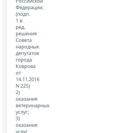
Российской
Федерации;
(подп.
1 в
ред.
решения
Совета
народных
депутатов
города
Коврова
от
14.11.2016
N 225)
2)
оказания
ветеринарных
услуг;
3)
оказания
услуг