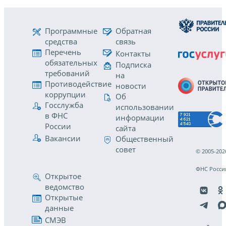
Программные
Обратная
средства
связь
Перечень
Контакты
обязательных
Подписка
требований
на
Противодействие
новости
коррупции
Об
Госслужба
использовании
в ФНС
информации
России
сайта
Вакансии
Общественный
совет
© 2005-202
ФНС Росси
Открытое
ведомство
Открытые
данные
СМЭВ