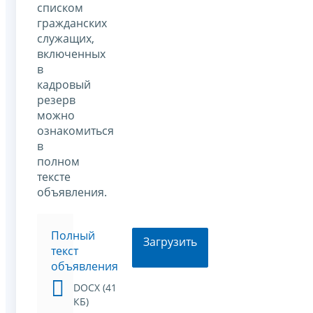
списком
гражданских
служащих,
включенных
в
кадровый
резерв
можно
ознакомиться
в
полном
тексте
объявления.
Полный
Загрузить
текст
объявления
DOCX (41
КБ)