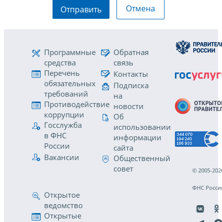
Отмена
Отправить
Программные
Обратная
средства
связь
Перечень
Контакты
обязательных
Подписка
требований
на
Противодействие
новости
коррупции
Об
Госслужба
использовании
в ФНС
информации
России
сайта
Вакансии
Общественный
совет
© 2005-202
ФНС Росси
Открытое
ведомство
Открытые