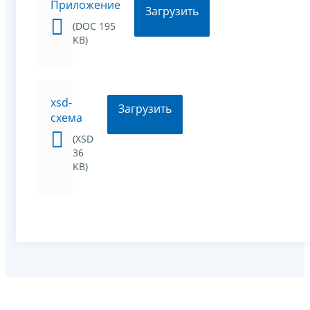
Приложение
Загрузить
(DOC 195
KB)
xsd-
Загрузить
схема
(XSD
36
KB)