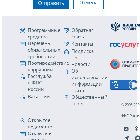
Отмена
Отправить
Программные
Обратная
средства
связь
Перечень
Контакты
обязательных
Подписка
требований
на
Противодействие
новости
коррупции
Об
Госслужба
использовании
в ФНС
информации
России
сайта
Вакансии
Общественный
совет
© 2005-202
ФНС Росси
Открытое
ведомство
Открытые
данные