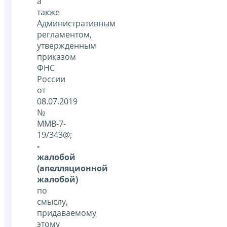
а
также
Административным
регламентом,
утвержденным
приказом
ФНС
России
от
08.07.2019
№
ММВ-7-
19/343@;
-
жалобой
(апелляционной
жалобой)
по
смыслу,
придаваемому
этому