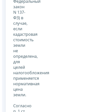
Федеральный
закон
N 137-
ФЗ) в
случае,
если
кадастровая
стоимость
земли
не
определена,
для
целей
налогообложения
применяется
нормативная
цена
земли.
Согласно
п. 1 ст.