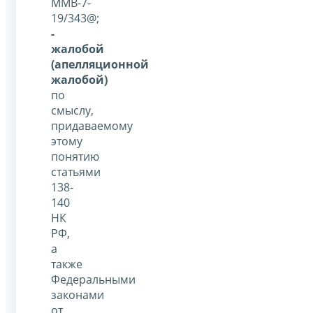
ММВ-7-
19/343@;
-
жалобой
(апелляционной
жалобой)
по
смыслу,
придаваемому
этому
понятию
статьями
138-
140
НК
РФ,
а
также
Федеральными
законами
от