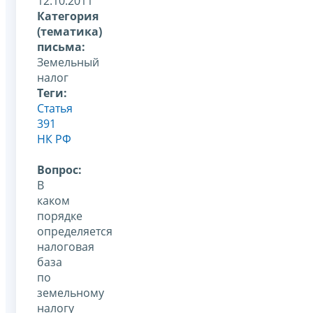
12.10.2011
Категория
(тематика)
письма:
Земельный
налог
Теги:
Статья
391
НК РФ
Вопрос:
В
каком
порядке
определяется
налоговая
база
по
земельному
налогу