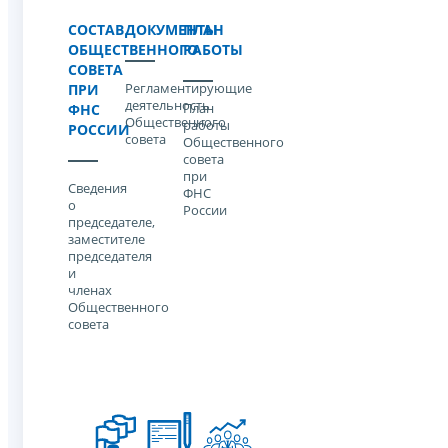
СОСТАВ
ДОКУМЕНТЫ
ПЛАН
ОБЩЕСТВЕННОГО
РАБОТЫ
СОВЕТА
Регламентирующие
ПРИ
деятельность
План
ФНС
Общественного
работы
РОССИИ
совета
Общественного
совета
при
Cведения
ФНС
о
России
председателе,
заместителе
председателя
и
членах
Общественного
совета