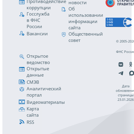
Противодействие
новости
коррупции
Об
Госслужба
использовании
в ФНС
информации
России
сайта
Вакансии
Общественный
совет
© 2005-202
ФНС Росси
Открытое
ведомство
Открытые
данные
СМЭВ
Дата
Аналитический
обновлени
портал
страницы
23.01.2026
Видеоматериалы
Карта
сайта
RSS