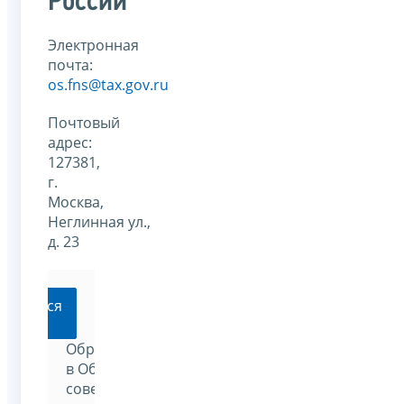
России
Электронная
почта:
os.fns@tax.gov.ru
Почтовый
адрес:
127381,
г.
Москва,
Неглинная ул.,
д. 23
ратиться
Обратиться
в Общественный
совет