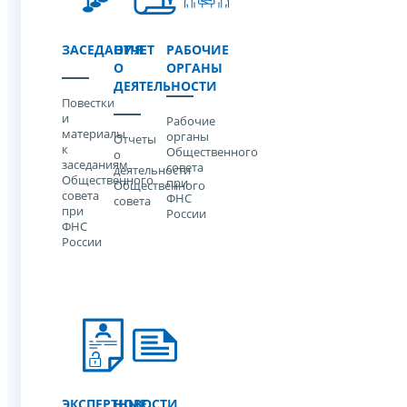
ЗАСЕДАНИЯ
ОТЧЕТ
РАБОЧИЕ
О
ОРГАНЫ
ДЕЯТЕЛЬНОСТИ
Повестки
и
Рабочие
материалы
органы
Отчеты
к
Общественного
о
заседаниям
совета
деятельности
Общественного
при
Общественного
совета
ФНС
совета
при
России
ФНС
России
ЭКСПЕРТНЫЕ
НОВОСТИ