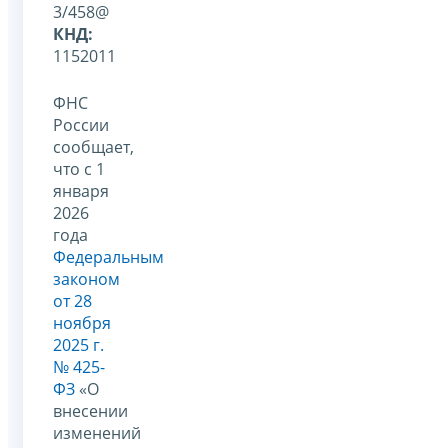
3/458@
КНД:
1152011
ФНС
России
сообщает,
что с 1
января
2026
года
Федеральным
законом
от 28
ноября
2025 г.
№ 425-
ФЗ
«О
внесении
изменений