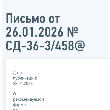
Письмо от
26.01.2026 №
СД-36-3/458@
Дата
публикации:
28.01.2026
О
рекомендуемой
форме
по