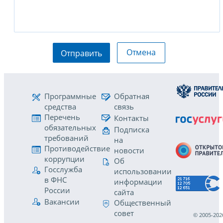
Отмена
Отправить
Программные
Обратная
средства
связь
Перечень
Контакты
обязательных
Подписка
требований
на
Противодействие
новости
коррупции
Об
Госслужба
использовании
в ФНС
информации
России
сайта
Вакансии
Общественный
совет
© 2005-202