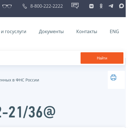
8-800-222-2222
и госуслуги
Документы
Контакты
ENG
Найти
енных в ФНС России
2-21/36@