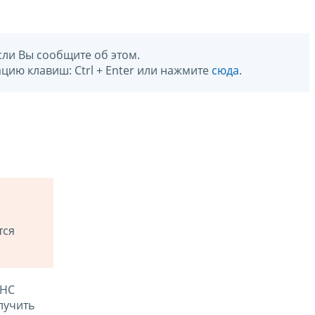
сли Вы сообщите об этом.
цию клавиш: Ctrl + Enter или нажмите
сюда
.
тся
ФНС
лучить