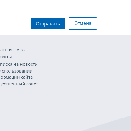
Отмена
Отправить
атная связь
такты
писка на новости
использовании
ормации сайта
ественный совет