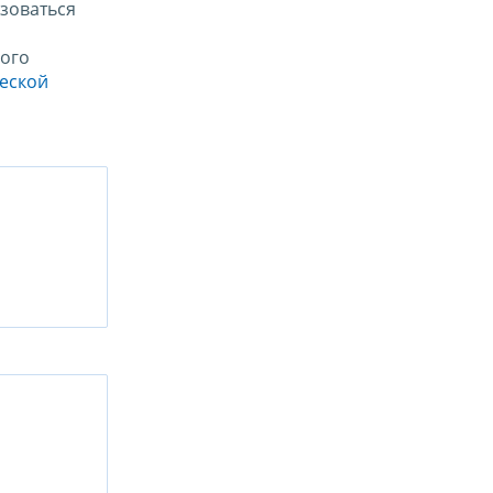
зоваться
ого
ческой