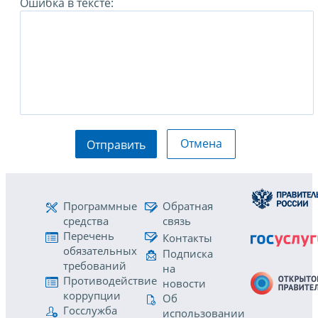
Ошибка в тексте:
Отмена
Отправить
Программные
Обратная
средства
связь
Перечень
Контакты
обязательных
Подписка
требований
на
Противодействие
новости
коррупции
Об
Госслужба
использовании