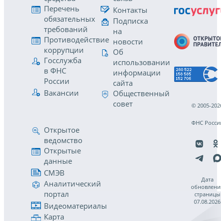
Перечень
Контакты
обязательных
Подписка
требований
на
Противодействие
новости
коррупции
Об
Госслужба
использовании
в ФНС
информации
России
сайта
Вакансии
Общественный
совет
© 2005-202
ФНС Росси
Открытое
ведомство
Открытые
данные
СМЭВ
Дата
Аналитический
обновлени
портал
страницы
07.08.2026
Видеоматериалы
Карта