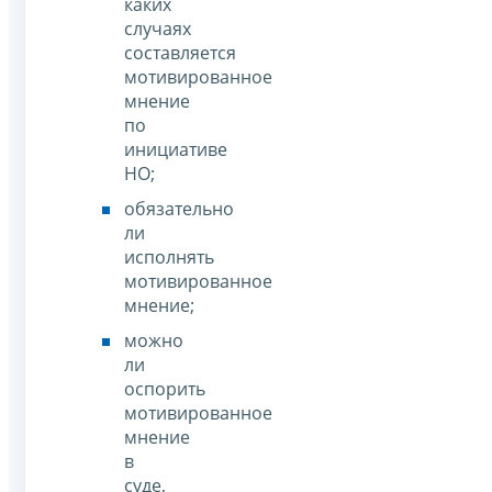
каких
случаях
составляется
мотивированное
мнение
по
инициативе
НО;
обязательно
ли
исполнять
мотивированное
мнение;
можно
ли
оспорить
мотивированное
мнение
в
суде,