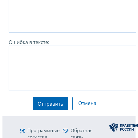
Ошибка в тексте:
Отмена
Отправить
Программные
Обратная
средства
связь