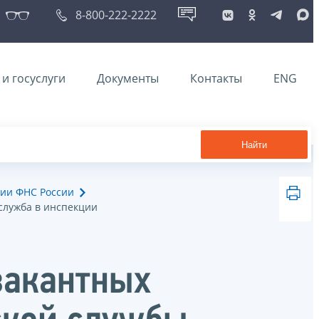
8-800-222-2222
и госуслуги
Документы
Контакты
ENG
Найти
ии ФНС России
служба в инспекции
вакантных