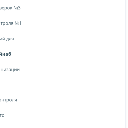
оверок №3
нтроля №1
ий для
йнаб
анизации
онтроля
го