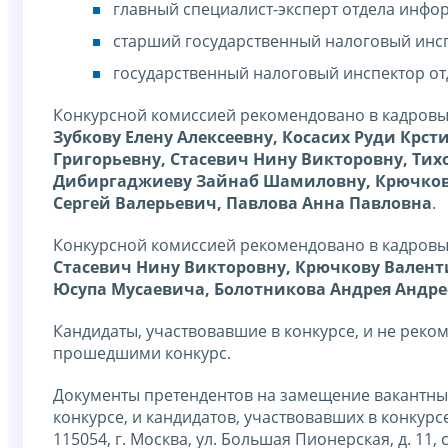
главный специалист-эксперт отдела инфо
старший государственный налоговый инс
государственный налоговый инспектор о
Конкурсной комиссией рекомендовано в кадровы
Зубкову Елену Алексеевну, Косасих Руди Крс
Григорьевну, Стасевич Нину Викторовну, Тих
Дибиргаджиеву Зайнаб Шамиловну, Крючкову 
Сергей Валерьевич, Павлова Анна Павловна
.
Конкурсной комиссией рекомендовано в кадровы
Стасевич Нину Викторовну, Крючкову Валент
Юсупа Мусаевича, Болотникова Андрея Андр
Кандидаты, участвовавшие в конкурсе, и не рек
прошедшими конкурс.
Документы претендентов на замещение вакантных
конкурсе, и кандидатов, участвовавших в конкур
115054, г. Москва, ул. Большая Пионерская, д. 11