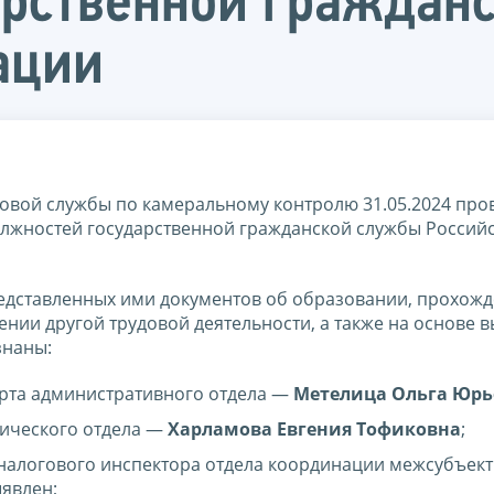
арственной граждан
ации
вой службы по камеральному контролю 31.05.2024 про
олжностей государственной гражданской службы Россий
редставленных ими документов об образовании, прохож
ении другой трудовой деятельности, а также на основе 
знаны:
ерта административного отдела —
Метелица Ольга Юрь
тического отдела —
Харламова Евгения Тофиковна
;
 налогового инспектора отдела координации межсубъек
явлен;