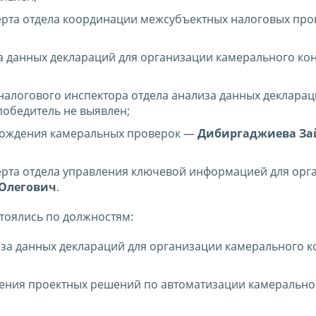
ерта отдела координации межсубъектных налоговых пр
за данных деклараций для организации камерального ко
налогового инспектора отдела анализа данных декларац
обедитель не выявлен;
овождения камеральных проверок —
Дибиргаджиева За
ерта отдела управления ключевой информацией для орг
 Олегович
.
стоялись по должностям:
иза данных деклараций для организации камерального к
рения проектных решений по автоматизации камерально