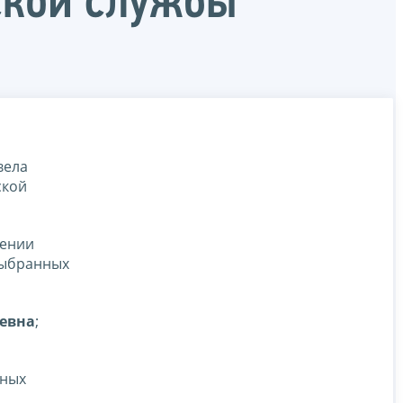
ской службы
вела
ской
дении
выбранных
евна
;
тных