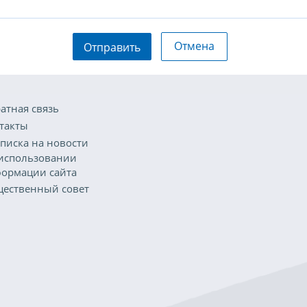
Отмена
Отправить
атная связь
такты
писка на новости
использовании
ормации сайта
ественный совет