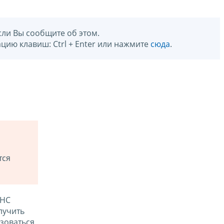
сли Вы сообщите об этом.
цию клавиш: Ctrl + Enter или нажмите
сюда
.
тся
ФНС
лучить
зоваться