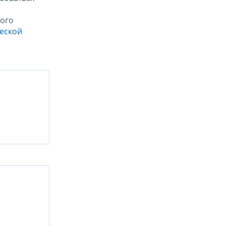
ого
ческой