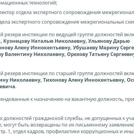
рмационных технологий;
пектор отдела экспертного сопровождения межрегионал
тдела экспертного сопровождения межрегиональных схе
й резерв инспекции по ведущей группе должностей вкл
ти, Кузнецову Наталью Николаевну, Ульянову Дарью
онову Алену Иннокентьевну, Убушаеву Марину Серге
Валентину Николаевну, Орехову Татьяну Сергеевн
й резерв инспекции по старшей группе должностей вкл
ину Николаевну, Тихонову Алену Иннокентьевну, О
еевича
.
омендованные к назначению на вакантную должность, пр
 должностей гражданской службы, не допущенных к уча
се, могут быть возвращены по их письменному заявлению
, стр. 1, отдел кадров, профилактики коррупционных и ины