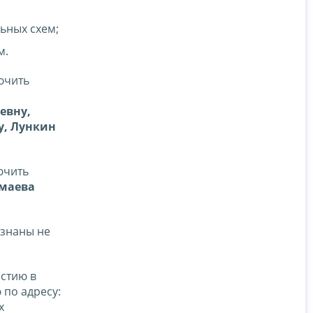
ьных схем;
м.
ючить
евну,
у, Лункин
ючить
смаева
изнаны не
стию в
 по адресу:
х