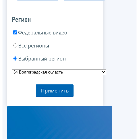
Регион
Федеральные видео
Все регионы
Выбранный регион
Применить
24.01.2014 15:16
О деклар
конферен