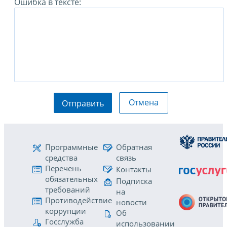
Ошибка в тексте:
Отмена
Отправить
Программные
Обратная
средства
связь
Перечень
Контакты
обязательных
Подписка
требований
на
Противодействие
новости
коррупции
Об
Госслужба
использовании