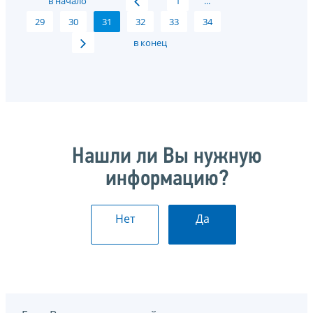
в начало
1
...
29
30
31
32
33
34
в конец
Нашли ли Вы нужную
информацию?
Нет
Да