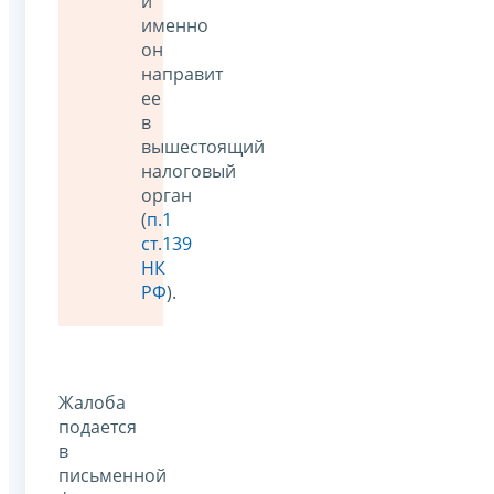
и
именно
он
направит
ее
в
вышестоящий
налоговый
орган
(
п.1
ст.139
НК
РФ
).
Жалоба
подается
в
письменной