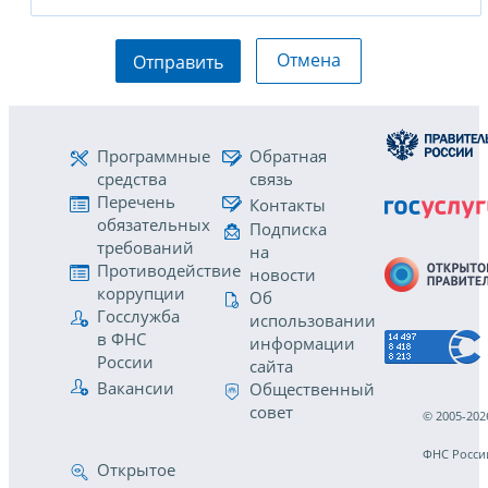
Отмена
Отправить
Программные
Обратная
средства
связь
Перечень
Контакты
обязательных
Подписка
требований
на
Противодействие
новости
коррупции
Об
Госслужба
использовании
в ФНС
информации
России
сайта
Вакансии
Общественный
совет
© 2005-202
ФНС Росси
Открытое