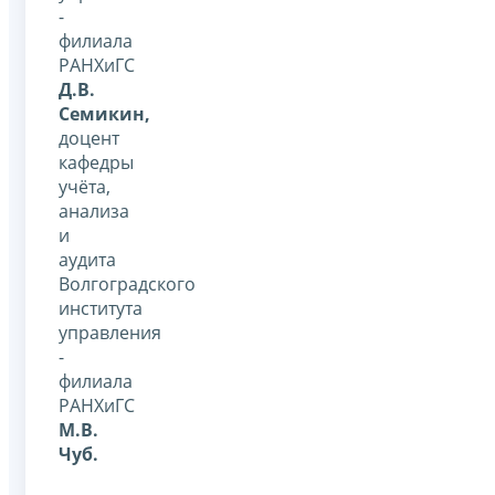
-
филиала
РАНХиГС
Д.В.
Семикин,
доцент
кафедры
учёта,
анализа
и
аудита
Волгоградского
института
управления
-
филиала
РАНХиГС
М.В.
Чуб.