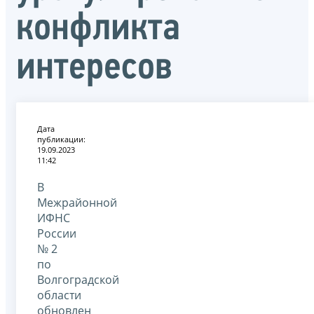
конфликта
интересов
Дата
публикации:
19.09.2023
11:42
В
Межрайонной
ИФНС
России
№ 2
по
Волгоградской
области
обновлен