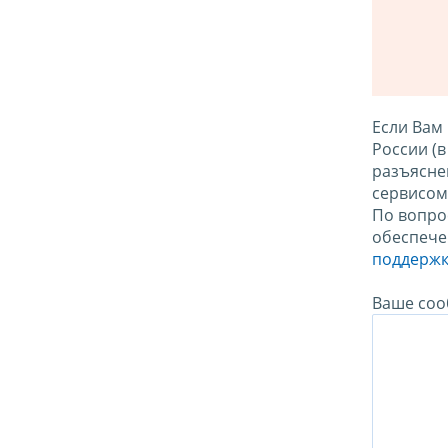
Если Вам
России (
разъясне
сервисо
По вопро
обеспече
поддержк
Ваше соо