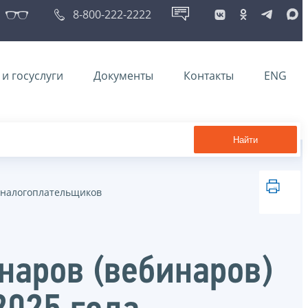
8-800-222-2222
и госуслуги
Документы
Контакты
ENG
Найти
 налогоплательщиков
наров (вебинаров)