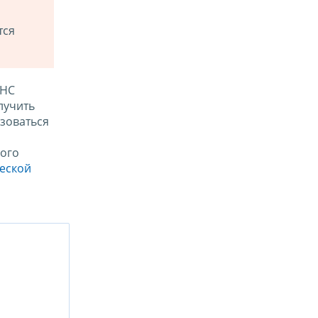
тся
ФНС
лучить
зоваться
ого
ческой