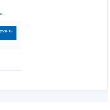
ов.
рузить