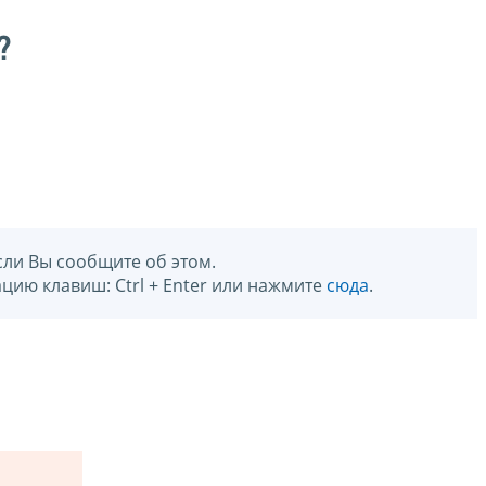
?
сли Вы сообщите об этом.
цию клавиш: Ctrl + Enter или нажмите
сюда
.