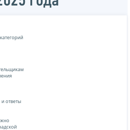
2025 года
 категорий
ательщикам
ления
 и ответы
ожно
радской