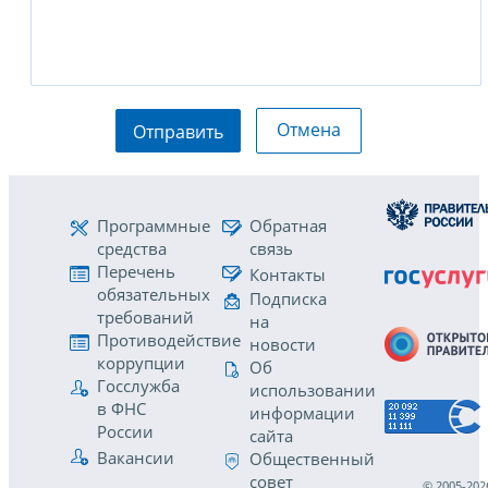
Отмена
Отправить
Программные
Обратная
средства
связь
Перечень
Контакты
обязательных
Подписка
требований
на
Противодействие
новости
коррупции
Об
Госслужба
использовании
в ФНС
информации
России
сайта
Вакансии
Общественный
совет
© 2005-202