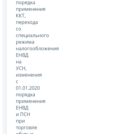
порядка
применения
ККТ,
перехода
со
специального
режима
налогообложения
ЕНВД
на
УСН,
изменения
с
01.01.2020
порядка
применения
ЕНВД
и ПСН
при
торговле
обувью