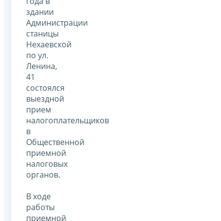
года в
здании
Администрации
станицы
Нехаевской
по ул.
Ленина,
41
состоялся
выездной
прием
налогоплательщиков
в
Общественной
приемной
налоговых
органов.
В ходе
работы
приемной