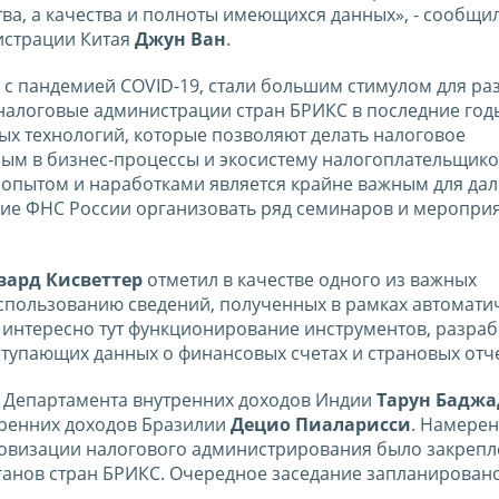
ва, а качества и полноты имеющихся данных», - сообщи
истрации Китая
Джун Ван
.
 с пандемией COVID-19, стали большим стимулом для ра
налоговые администрации стран БРИКС в последние год
х технологий, которые позволяют делать налоговое
ым в бизнес-процессы и экосистему налогоплательщико
 опытом и наработками является крайне важным для да
ие ФНС России организовать ряд семинаров и меропри
вард Кисветтер
отметил в качестве одного из важных
спользованию сведений, полученных в рамках автомати
 интересно тут функционирование инструментов, разра
ступающих данных о финансовых счетах и страновых отче
ь Департамента внутренних доходов Индии
Тарун Бадж
тренних доходов Бразилии
Децио Пиаларисси
. Намерен
овизации налогового администрирования было закрепл
ганов стран БРИКС. Очередное заседание запланирован