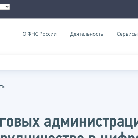
О ФНС России
Деятельность
Сервисы 
ть
оговых администрац