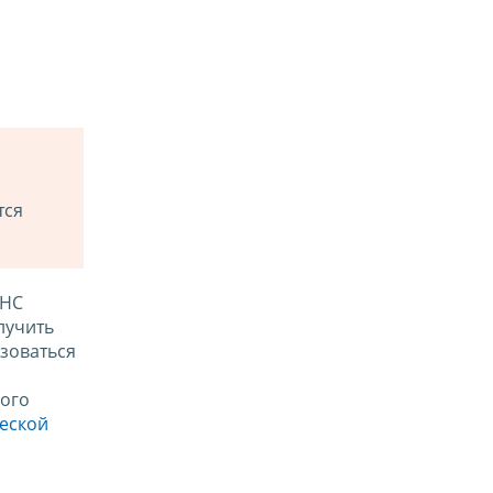
тся
ФНС
лучить
зоваться
ого
ческой