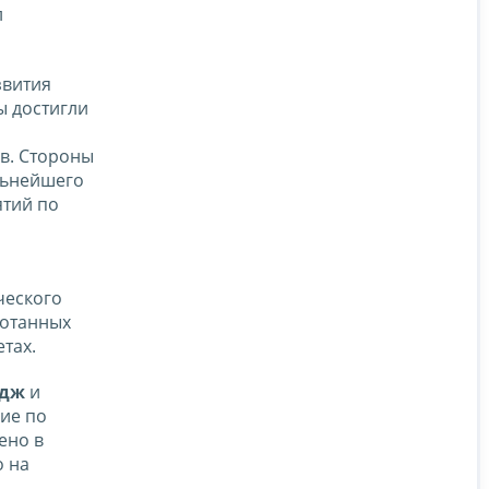
л
звития
ы достигли
в. Стороны
льнейшего
ятий по
ческого
ботанных
тах.
адж
и
ие по
ено в
о на