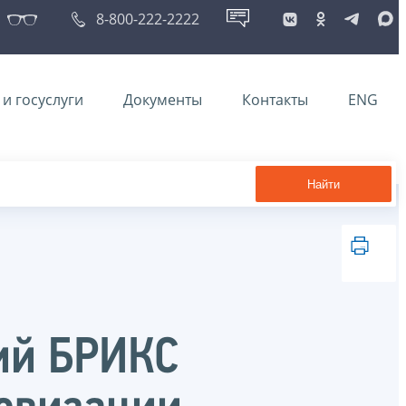
8-800-222-2222
и госуслуги
Документы
Контакты
ENG
Найти
ий БРИКС