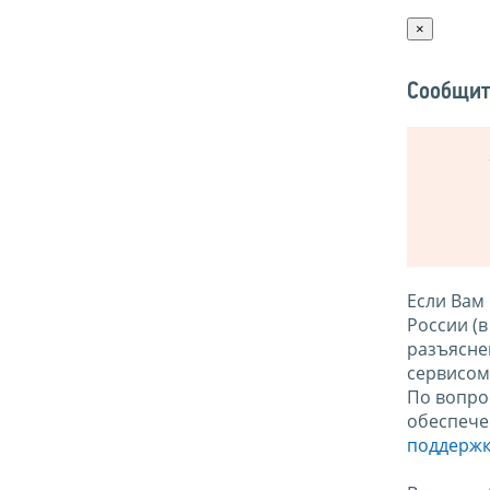
×
Сообщит
Если Вам
России (
разъясне
сервисо
По вопро
обеспече
поддержк