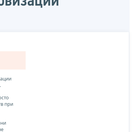
ровизации
зации
.
осто
тв при
ени
не