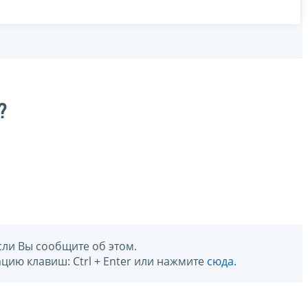
?
сли Вы сообщите об этом.
цию клавиш: Ctrl + Enter или нажмите
сюда
.