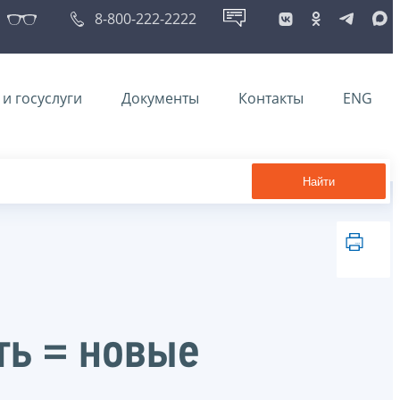
8-800-222-2222
и госуслуги
Документы
Контакты
ENG
Найти
ть = новые