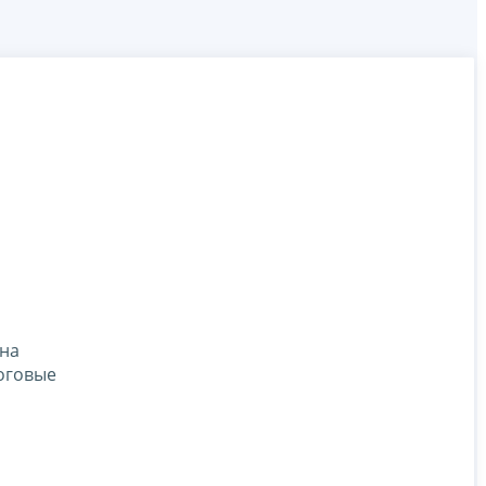
 на
оговые