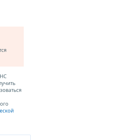
тся
ФНС
лучить
зоваться
ого
ческой