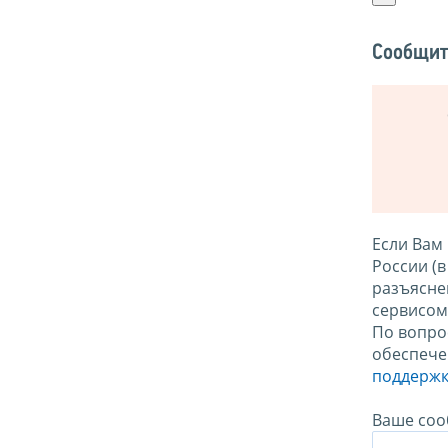
Сообщит
Если Вам
России (
разъясне
сервисо
По вопро
обеспече
поддержк
Ваше соо