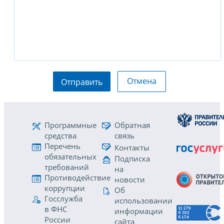
Отмена
Отправить
Программные
Обратная
средства
связь
Перечень
Контакты
обязательных
Подписка
требований
на
Противодействие
новости
коррупции
Об
Госслужба
использовании
в ФНС
информации
России
сайта