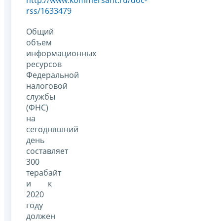
rss/1633479
Общий
объем
информационных
ресурсов
Федеральной
налоговой
службы
(ФНС)
на
сегодняшний
день
составляет
300
терабайт
и к
2020
году
должен