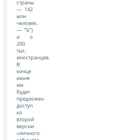
страны
— 142
млн
человек.
— “Ъ”)
и о
200
тыс.
иностранцев.
В
конце
июня
им
будет
предложен
доступ
ко
второй
версии
«личного
кабинета