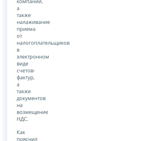
компаний,
а
также
налаживание
приема
от
налогоплательщиков
в
электронном
виде
счетов-
фактур,
а
также
документов
на
возмещение
НДС.
Как
пояснил