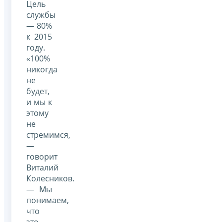
Цель
службы
— 80%
к 2015
году.
«100%
никогда
не
будет,
и мы к
этому
не
стремимся,
—
говорит
Виталий
Колесников.
— Мы
понимаем,
что
это