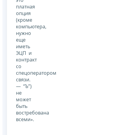
платная
опция
(кроме
компьютера,
нужно
еще
иметь
ЭЦП и
контракт
со
спецоператором
связи.
— “Ъ”)
не
может
быть
востребована
всеми».