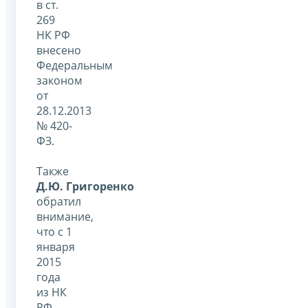
в ст.
269
НК РФ
внесено
Федеральным
законом
от
28.12.2013
№ 420-
ФЗ.
Также
Д.Ю. Григоренко
обратил
внимание,
что с 1
января
2015
года
из НК
РФ