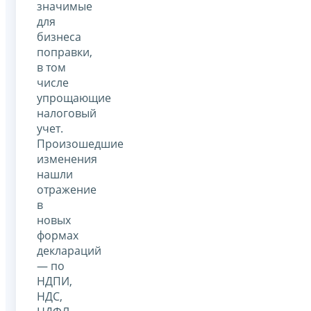
значимые
для
бизнеса
поправки,
в том
числе
упрощающие
налоговый
учет.
Произошедшие
изменения
нашли
отражение
в
новых
формах
деклараций
— по
НДПИ,
НДС,