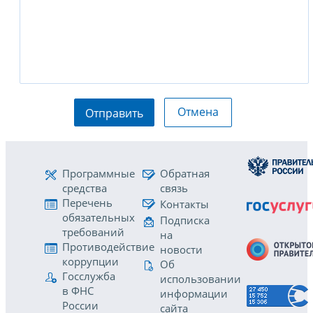
Отмена
Отправить
Программные
Обратная
средства
связь
Перечень
Контакты
обязательных
Подписка
требований
на
Противодействие
новости
коррупции
Об
Госслужба
использовании
в ФНС
информации
России
сайта