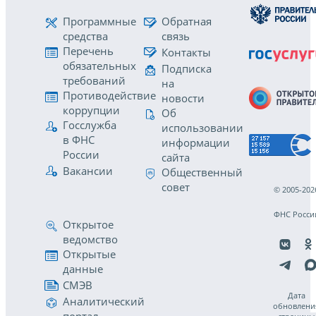
Программные
Обратная
средства
связь
Перечень
Контакты
обязательных
Подписка
требований
на
Противодействие
новости
коррупции
Об
Госслужба
использовании
в ФНС
информации
России
сайта
Вакансии
Общественный
совет
© 2005-202
ФНС Росси
Открытое
ведомство
Открытые
данные
СМЭВ
Дата
Аналитический
обновлени