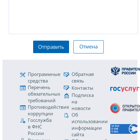
Отмена
Отправить
Программные
Обратная
средства
связь
Перечень
Контакты
обязательных
Подписка
требований
на
Противодействие
новости
коррупции
Об
Госслужба
использовании
в ФНС
информации
России
сайта