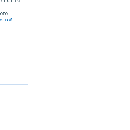
зоваться
ого
ческой