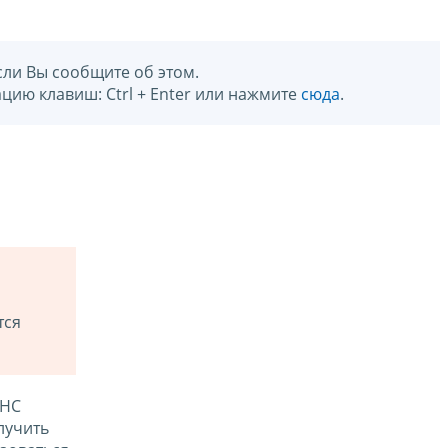
сли Вы сообщите об этом.
цию клавиш: Ctrl + Enter или нажмите
сюда
.
тся
ФНС
лучить