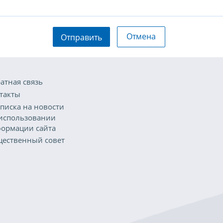
Отмена
Отправить
атная связь
такты
писка на новости
использовании
ормации сайта
ественный совет