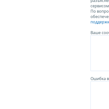
разъясне
сервисо
По вопро
обеспече
поддержк
Ваше соо
Ошибка в 