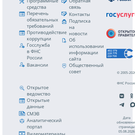
Программные
Обратная
средства
связь
Перечень
Контакты
обязательных
Подписка
требований
на
Противодействие
новости
коррупции
Об
Госслужба
использовании
в ФНС
информации
России
сайта
Вакансии
Общественный
совет
© 2005-202
ФНС Росси
Открытое
ведомство
Открытые
данные
СМЭВ
Дата
Аналитический
обновлени
портал
страницы
05.08.2026
Видеоматериалы