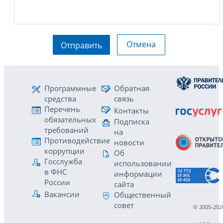
Отмена
Отправить
Программные
Обратная
средства
связь
Перечень
Контакты
обязательных
Подписка
требований
на
Противодействие
новости
коррупции
Об
Госслужба
использовании
в ФНС
информации
России
сайта
Вакансии
Общественный
совет
© 2005-202