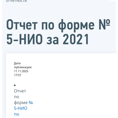
отчётности
Отчет по форме №
5-НИО за 2021
Дата
публикации:
11.11.2025
17:57
Отчет
по
форме
№
5-НИО
по