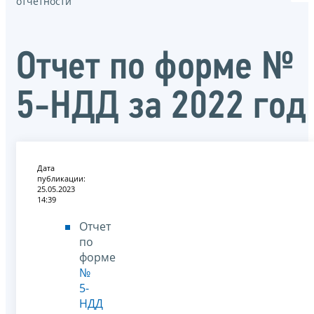
отчётности
Отчет по форме №
5-НДД за 2022 год
Дата
публикации:
25.05.2023
14:39
Отчет
по
форме
№
5-
НДД