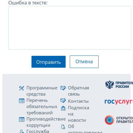
Ошибка в тексте:
Отмена
Отправить
Программные
Обратная
средства
связь
Перечень
Контакты
обязательных
Подписка
требований
на
Противодействие
новости
коррупции
Об
Госслужба
использовании