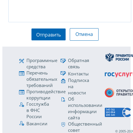
Отмена
Отправить
Программные
Обратная
средства
связь
Перечень
Контакты
обязательных
Подписка
требований
на
Противодействие
новости
коррупции
Об
Госслужба
использовании
в ФНС
информации
России
сайта
Вакансии
Общественный
совет
© 2005-202