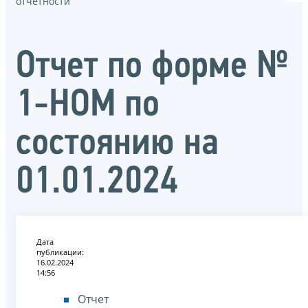
отчётности
Отчет по форме №
1-НОМ по
состоянию на
01.01.2024
Дата
публикации:
16.02.2024
14:56
Отчет