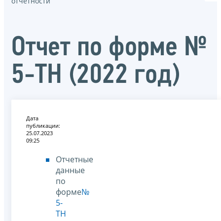
отчётности
Отчет по форме №
5-ТН (2022 год)
Дата
публикации:
25.07.2023
09:25
Отчетные
данные
по
форме
№
5-
ТН