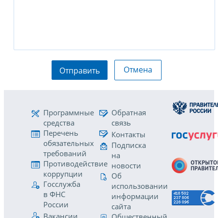
Отмена
Отправить
Программные
Обратная
средства
связь
Перечень
Контакты
обязательных
Подписка
требований
на
Противодействие
новости
коррупции
Об
Госслужба
использовании
в ФНС
информации
России
сайта
Вакансии
Общественный