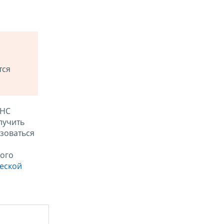
тся
ФНС
лучить
зоваться
ого
ческой