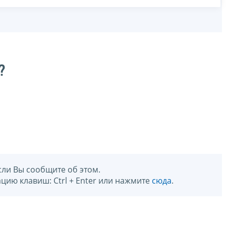
?
сли Вы сообщите об этом.
цию клавиш: Ctrl + Enter или нажмите
сюда
.