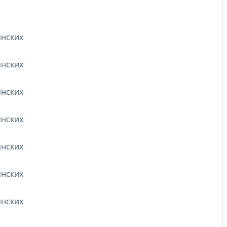
янских
янских
янских
янских
янских
янских
янских