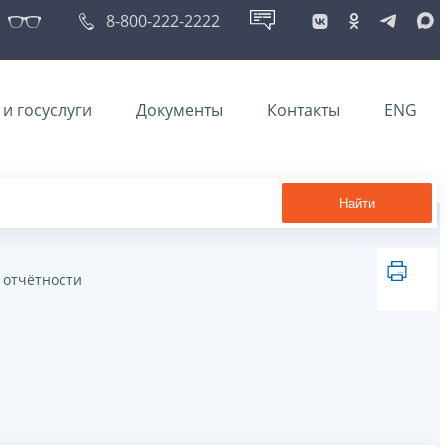
8-800-222-2222
и госуслуги
Документы
Контакты
ENG
Найти
 отчётности