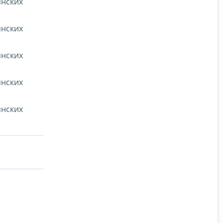
янских
янских
янских
янских
янских