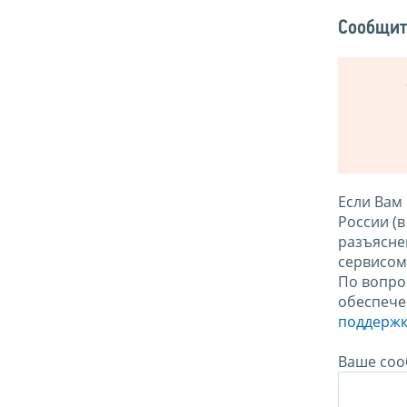
Сообщит
Если Вам
России (
разъясне
сервисо
По вопро
обеспече
поддержк
Ваше соо