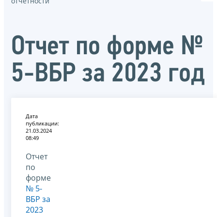
отчётности
Отчет по форме №
5-ВБР за 2023 год
Дата
публикации:
21.03.2024
08:49
Отчет
по
форме
№ 5-
ВБР за
2023