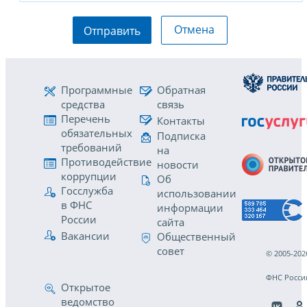
Отмена
Отправить
Программные
Обратная
средства
связь
Перечень
Контакты
обязательных
Подписка
требований
на
Противодействие
новости
коррупции
Об
Госслужба
использовании
в ФНС
информации
России
сайта
Вакансии
Общественный
совет
© 2005-202
ФНС Росси
Открытое
ведомство