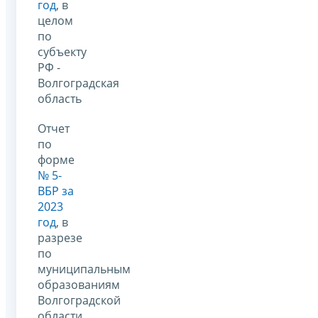
год
, в
целом
по
субъекту
РФ -
Волгоградская
область
Отчет
по
форме
№ 5-
ВБР за
2023
год
, в
разрезе
по
муниципальным
образованиям
Волгоградской
области