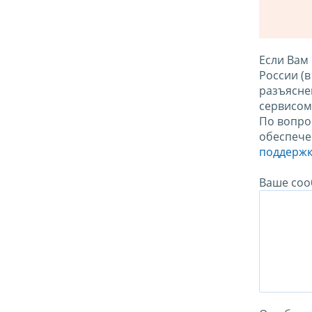
Если Вам
России (
разъясне
сервисо
По вопро
обеспече
поддержк
Ваше соо