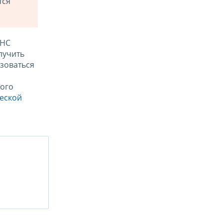
тся
ФНС
лучить
зоваться
ого
ческой