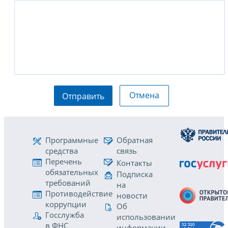
Отмена
Отправить
Программные
Обратная
средства
связь
Перечень
Контакты
обязательных
Подписка
требований
на
Противодействие
новости
коррупции
Об
Госслужба
использовании
в ФНС
информации