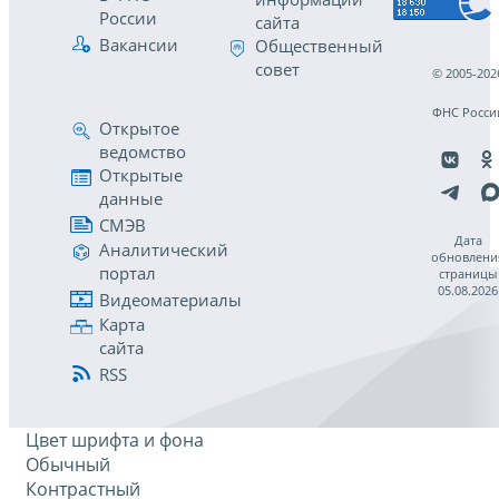
России
сайта
Вакансии
Общественный
совет
© 2005-202
ФНС Росси
Открытое
ведомство
Открытые
данные
СМЭВ
Дата
Аналитический
обновлени
портал
страницы
05.08.2026
Видеоматериалы
Карта
сайта
RSS
Цвет шрифта и фона
Обычный
Контрастный