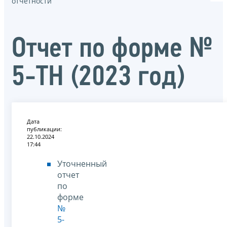
отчётности
Отчет по форме №
5-ТН (2023 год)
Дата
публикации:
22.10.2024
17:44
Уточненный
отчет
по
форме
№
5-