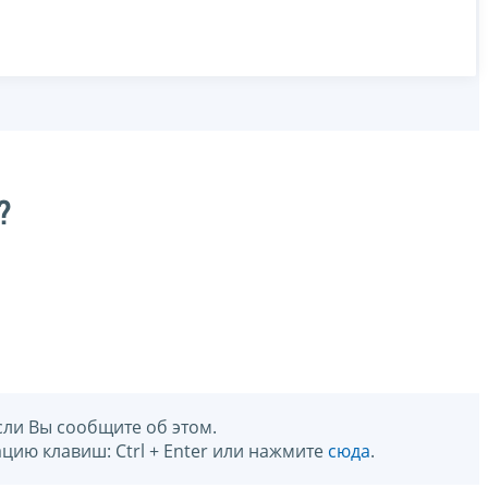
?
сли Вы сообщите об этом.
цию клавиш: Ctrl + Enter или нажмите
сюда
.