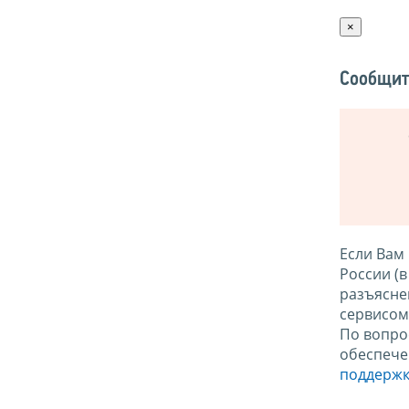
×
Сообщит
Если Вам
России (
разъясне
сервисо
По вопро
обеспече
поддержк