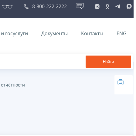
8-800-222-2222
и госуслуги
Документы
Контакты
ENG
Найти
 отчётности