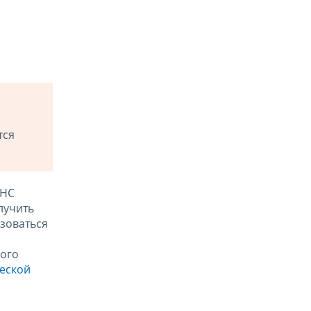
тся
ФНС
лучить
зоваться
ого
ческой