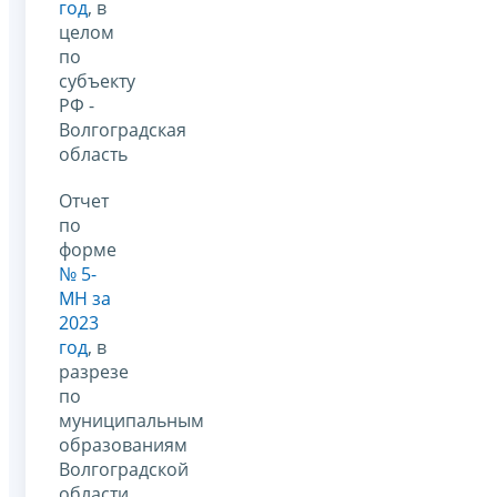
год
, в
целом
по
субъекту
РФ -
Волгоградская
область
Отчет
по
форме
№ 5-
МН за
2023
год
, в
разрезе
по
муниципальным
образованиям
Волгоградской
области