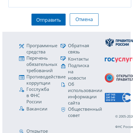
Отмена
Отправить
Программные
Обратная
средства
связь
Перечень
Контакты
обязательных
Подписка
требований
на
Противодействие
новости
коррупции
Об
Госслужба
использовании
в ФНС
информации
России
сайта
Вакансии
Общественный
совет
© 2005-202
ФНС Росси
Открытое