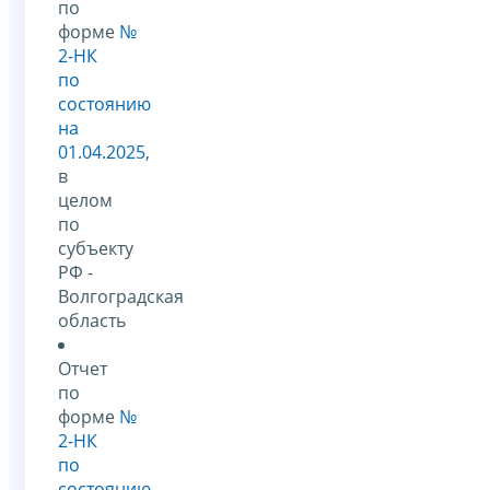
по
форме
№
2-НК
по
состоянию
на
01.04.2025
,
в
целом
по
субъекту
РФ -
Волгоградская
область
Отчет
по
форме
№
2-НК
по
состоянию