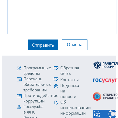
Отмена
Отправить
Программные
Обратная
средства
связь
Перечень
Контакты
обязательных
Подписка
требований
на
Противодействие
новости
коррупции
Об
Госслужба
использовании
в ФНС
информации
России