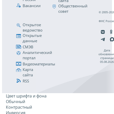
сайта
Вакансии
Общественный
совет
© 2005-202
ФНС Росси
Открытое
ведомство
Открытые
данные
СМЭВ
Дата
Аналитический
обновлени
портал
страницы
05.08.2026
Видеоматериалы
Карта
сайта
RSS
Цвет шрифта и фона
Обычный
Контрастный
Инверсия