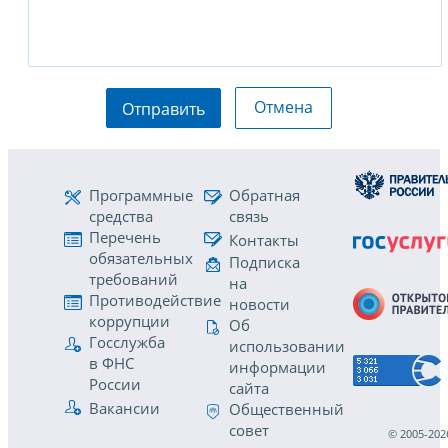
Отмена
Отправить
Программные
Обратная
средства
связь
Перечень
Контакты
обязательных
Подписка
требований
на
Противодействие
новости
коррупции
Об
Госслужба
использовании
в ФНС
информации
России
сайта
Вакансии
Общественный
совет
© 2005-202