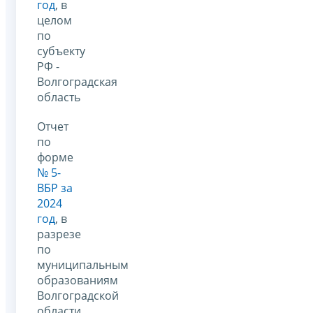
год
, в
целом
по
субъекту
РФ -
Волгоградская
область
Отчет
по
форме
№ 5-
ВБР за
2024
год
, в
разрезе
по
муниципальным
образованиям
Волгоградской
области